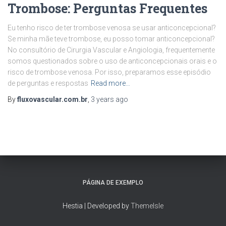
Trombose: Perguntas Frequentes
Eu tenho risco de ter trombose venosa se usar anticoncepcional?
Se minha mãe teve trombose, eu posso tomar anticoncepcional?
No consultório de Cirurgia Vascular e Angiologia, frequentemente
somos questionados sobre o uso de anticoncepcionais orais e o
risco de trombose venosa. Por isso, preparamos esse episódio
de perguntas e respostas
Read more…
By
fluxovascular.com.br
,
3 years
ago
PÁGINA DE EXEMPLO
Hestia | Developed by
ThemeIsle