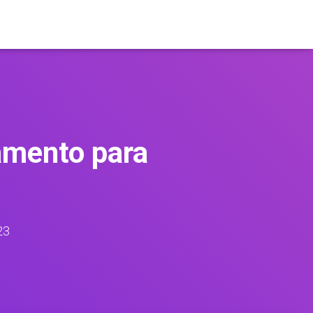
amento para
23